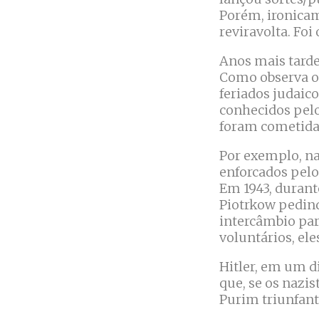
Porém, ironicam
reviravolta. Foi
Anos mais tarde
Como observa o 
feriados judaico
conhecidos pelo
foram cometida
Por exemplo, n
enforcados pelo
Em 1943, durant
Piotrkow pedin
intercâmbio par
voluntários, el
Hitler, em um di
que, se os nazi
Purim triunfante