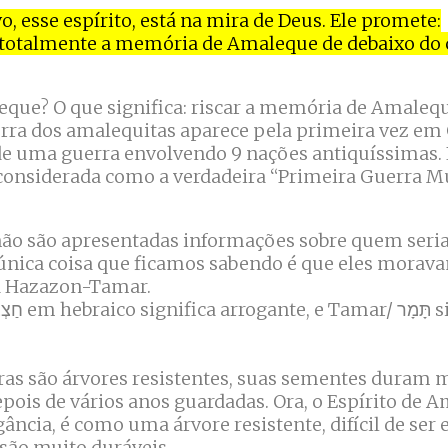
, esse espírito, está na mira de Deus. Ele promete:
ar totalmente a memória de Amaleque de debaixo do 
que? O que significa: riscar a memória de Amaleq
terra dos amalequitas aparece pela primeira vez em
de uma guerra envolvendo 9 nações antiquíssimas. 
 considerada como a verdadeira “Primeira Guerra M
não são apresentadas informações sobre quem seri
 única coisa que ficamos sabendo é que eles mora
a Hazazon-Tamar.
ras são árvores resistentes, suas sementes duram
epois de vários anos guardadas. Ora, o Espírito de 
gância, é como uma árvore resistente, difícil de ser 
são muito duráveis.