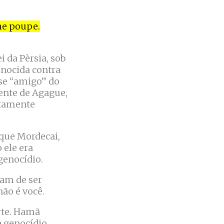
lhe poupe.
i da Pèrsia, sob
nocida contra
sse “amigo” do
dente de Agague,
etamente
 que Mordecai,
 ele era
um genocídio.
am de ser
ão é você.
orte. Hamã
e genocídio.