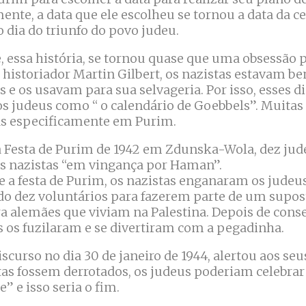
ente, a data que ele escolheu se tornou a data da c
 o dia do triunfo do povo judeu.
, essa história, se tornou quase que uma obsessão p
historiador Martin Gilbert, os nazistas estavam be
s e os usavam para sua selvageria. Por isso, esses 
s judeus como “ o calendário de Goebbels”. Muitas
s especificamente em Purim.
a Festa de Purim de 1942 em Zdunska-Wola, dez ju
s nazistas “em vingança por Haman”.
e a festa de Purim, os nazistas enganaram os judeu
do dez voluntários para fazerem parte de um supo
a alemães que viviam na Palestina. Depois de con
es os fuzilaram e se divertiram com a pegadinha.
scurso no dia 30 de janeiro de 1944, alertou aos se
stas fossem derrotados, os judeus poderiam celebr
” e isso seria o fim.