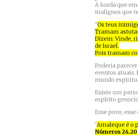
A horda que em
malignos que no
“
Os teus inimig
Tramam astutame
Dizem: Vinde, r
de Israel.
Pois tramam co
Poderia parecer
eventos atuais. 
mundo espiritual
Existe um perso
espírito genoci
Esse povo, esse 
“
Amaleque é o p
Números 24.20