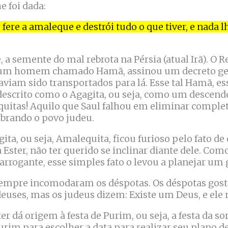
e foi dada:
e fere a amaleque e destrói tudo o que tiver, e nada 
 a semente do mal rebrota na Pérsia (atual Irã). O Re
e um homem chamado Hamã, assinou um decreto ge
aviam sido transportados para lá. Esse tal Hamã, e
é descrito como o Agagita, ou seja, como um descen
quitas! Aquilo que Saul falhou em eliminar compl
brando o povo judeu.
ta, ou seja, Amalequita, ficou furioso pelo fato de
Ester, não ter querido se inclinar diante dele. Como
azazon/ חַצְצוֹן/ arrogante, esse simples fato o levou a planejar 
sempre incomodaram os déspotas. Os déspotas gost
euses, mas os judeus dizem: Existe um Deus, e ele n
ter dá origem à festa de Purim, ou seja, a festa da s
urim para escolher a data para realizar seu plano d