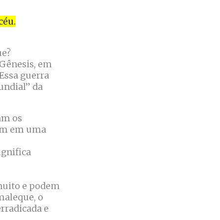
céu.
ue?
 Gênesis, em
Essa guerra
undial” da
am os
vam em uma
 muito e podem
Amaleque, o
erradicada e