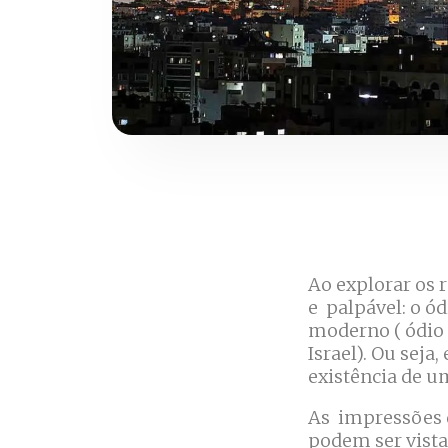
Ao explorar os 
e palpável: o ó
moderno ( ódio 
Israel). Ou seja
existência de u
As impressões d
podem ser vista