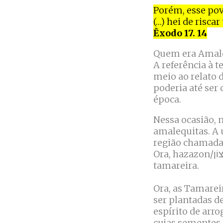
Porém, esse povo
(…) hei de risc
Êxodo 17. 14
Quem era Amale
A referência à 
meio ao relato 
poderia até ser
época.
Nessa ocasião, 
amalequitas. A
região chamad
Ora, hazazon/חַצְצוֹן em hebraico significa arrogante, e Tamar/ תָּמָר significa
tamareira.
Ora, as Tamarei
ser plantadas d
espírito de arro
cujas sementes 