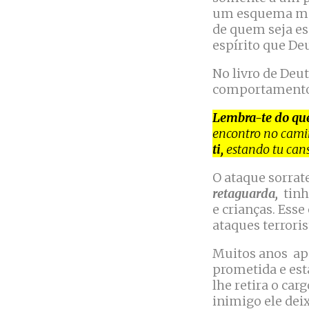
um esquema mal
de quem seja es
espírito que De
No livro de De
comportamento 
Lembra-te do que
encontro no cam
ti,
estando tu can
O ataque sorrat
retaguarda,
tinh
e crianças. Ess
ataques terroris
Muitos anos após
prometida e est
lhe retira o ca
inimigo ele deix