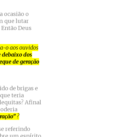
a ocasião o
m que lutar
. Então Deus
ta-o aos ouvidos
 debaixo dos
eque de geração
ido de brigas e
que teria
equitas? Afinal
poderia
eração”
?
se referindo
re um espírito,