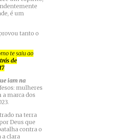
pendentemente
ade, é um
provou tanto o
mo te saiu ao
trás de
17
 que iam na
fesos: mulheres
m a marca dos
023.
trado na terra
 por Deus que
atalha contra o
 a clara