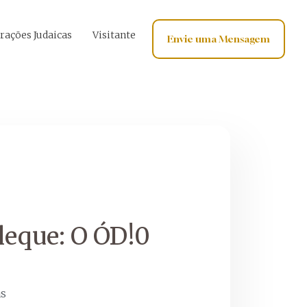
rações Judaicas
Visitante
Envie uma Mensagem
eque: O ÓD!0
as