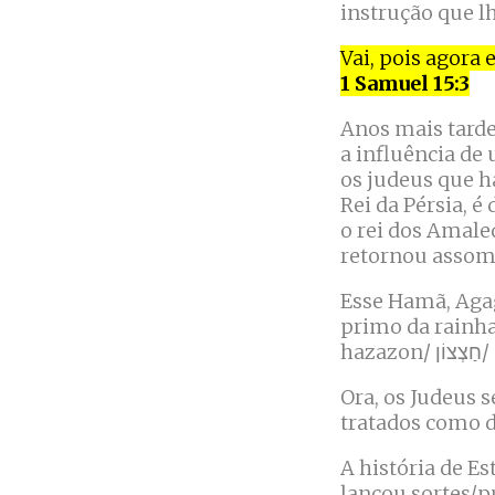
instrução que lh
Vai, pois agora 
1 Samuel 15:3
Anos mais tarde,
a influência d
os judeus que h
Rei da Pérsia, 
o rei dos Amale
retornou assom
Esse Hamã, Agagi
primo da rainha 
h
Ora, os Judeus 
tratados como d
A história de Es
lançou sortes/p