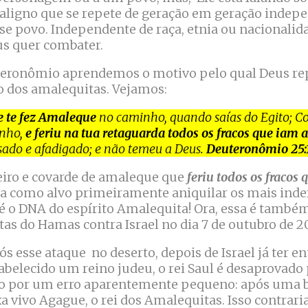
igno que se repete de geração em geração inde
se povo. Independente de raça, etnia ou nacionalid
us quer combater.
uteronômio aprendemos o motivo pelo qual Deus re
dos amalequitas. Vejamos:
 te fez Amaleque
no caminho, quando saías do Egito; Co
inho,
e feriu na tua retaguarda todos os fracos que iam a
sado e afadigado; e não temeu a Deus.
Deuteronômio 25:
eiro e covarde de amaleque que
feriu todos os fracos
a como alvo primeiramente aniquilar os mais inde
e é o DNA do espírito Amalequita! Ora, essa é també
tas do Hamas contra Israel no dia 7 de outubro de 2
 esse ataque no deserto, depois de Israel já ter en
abelecido um reino judeu, o rei Saul é desaprovado
rgo por um erro aparentemente pequeno: após uma b
a vivo Agague, o rei dos Amalequitas. Isso contraria