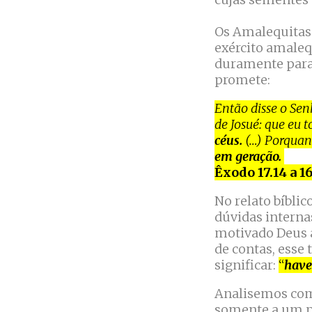
Os Amalequitas 
exército amaleq
duramente para 
promete:
Então disse o Sen
de Josué: que eu 
céus.
(…) Porquan
em geração.
Êxodo 17.14 a 1
No relato bíblic
dúvidas interna
motivado Deus a
de contas, esse
significar:
“
have
Analisemos com 
somente a um pe