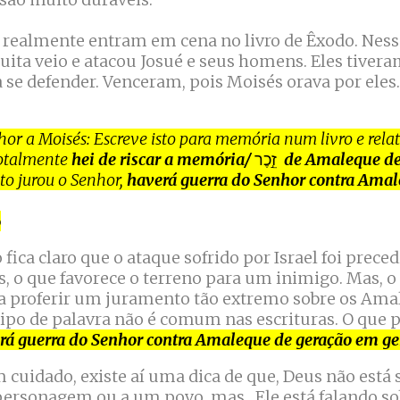
realmente entram em cena no livro de Êxodo. Ness
uita veio e atacou Josué e seus homens. Eles tivera
se defender. Venceram, pois Moisés orava por eles
hor a Moisés: Escreve isto para memória num livro e rela
totalmente
hei de riscar a memória/
זֵ֣כֶר
de Amaleque de
to jurou o Senhor,
haverá guerra do Senhor contra Amal
6
o fica claro que o ataque sofrido por Israel foi preced
s, o que favorece o terreno para um inimigo. Mas, o 
 proferir um juramento tão extremo sobre os Amal
 tipo de palavra não é comum nas escrituras. O que 
rá guerra do Senhor contra Amaleque de geração em g
cuidado, existe aí uma dica de que, Deus não está 
rsonagem ou a um povo, mas, Ele está falando sob