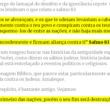
erge do lamaçal do desdém e da ignorância repete
s lembram o que relata o salmo 83:
os se alvoroçam, e os que te odeiam levantam a cab
nte contra o teu povo e conspiram contra os teus
isquemo-los de entre as nações; e não haja mais 
ncordemente e firmam aliança contra ti”
Salmo 83 
 um exagero buscar nas histórias da antiguidade ex
Porém, como dizem os sábios judeus: história judaic
 está entrelaçado a eventos políticos e religiosos.
nagem Bíblico, que parece estar particularmente a
da contra os Judeus: Amaleque.
espírito, é bastante antigo. Vejamos:
rimeiro das nações; porém o seu fim será destruiçã