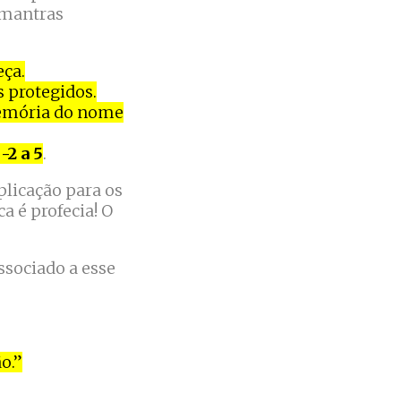
 mantras
eça.
 protegidos.
memória do nome
-2 a 5
.
plicação para os
a é profecia! O
ssociado a esse
o.”