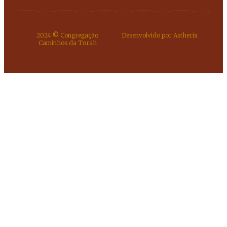
2024 © Congregação
Desenvolvido por Astherix
Caminhos da Torah