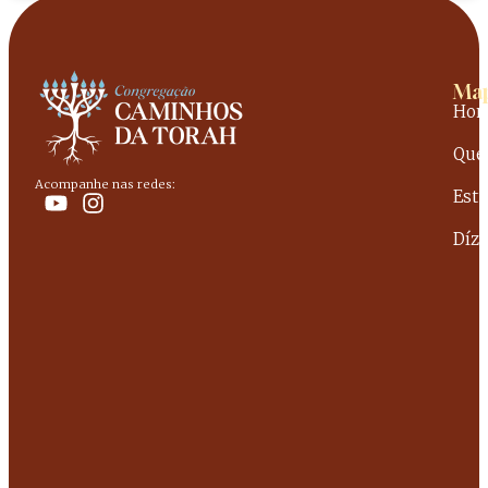
Map
Ho
Que
Acompanhe nas redes:
Est
Dízi