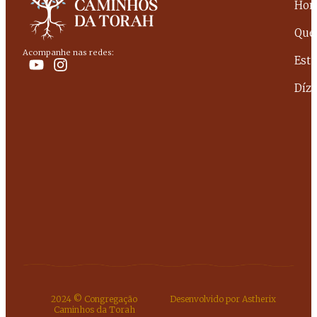
Ho
Que
Acompanhe nas redes:
Est
Dízi
2024 © Congregação
Desenvolvido por Astherix
Caminhos da Torah