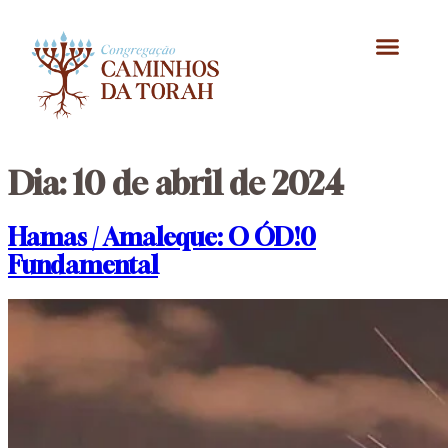
Celebrações Judaicas
Dia:
10 de abril de 2024
Hamas / Amaleque: O ÓD!0
Fundamental