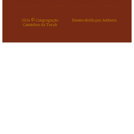
2024 © Congregação
Desenvolvido por Astherix
Caminhos da Torah