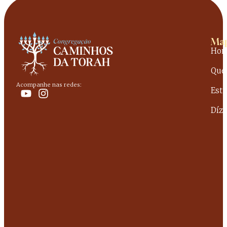
Map
Ho
Que
Acompanhe nas redes:
Est
Dízi