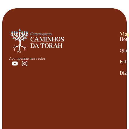
Map
Ho
Que
Acompanhe nas redes:
Est
Dízi