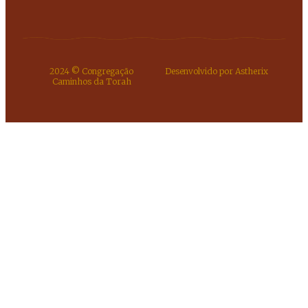
2024 © Congregação
Desenvolvido por Astherix
Caminhos da Torah