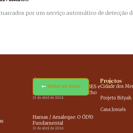
 marcados por um serviço automático de detecção 
Últimos Estudos
Projetos
A INIMIZADE entre ÁRABES e
Voltar ao Início
Cidade dos Me
JUDEUS: Origem e Desfecho
10 de abril de 2024
Projeto Bityah
Casa Josués
Hamas / Amaleque: O ÓD!0
as
Fundamental
10 de abril de 2024