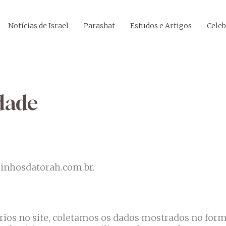
Notícias de Israel
Parashat
Estudos e Artigos
Celeb
idade
aminhosdatorah.com.br.
ios no site, coletamos os dados mostrados no form