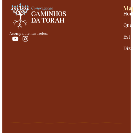
Map
Ho
Que
Acompanhe nas redes:
Est
Dízi