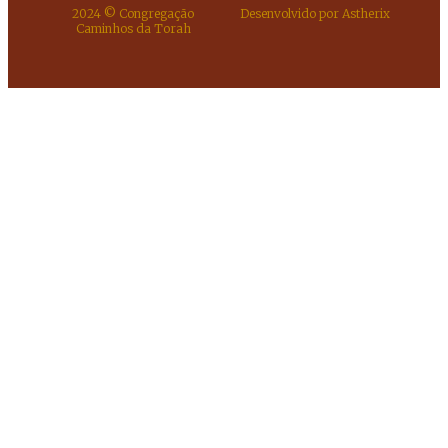
2024 © Congregação
Desenvolvido por Astherix
Caminhos da Torah